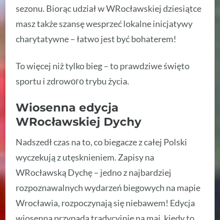
sezonu. Biorąc udział w WRocławskiej dziesiątce
masz także szansę wesprzeć lokalne inicjatywy
charytatywne – łatwo jest być bohaterem!
To więcej niż tylko bieg – to prawdziwe święto
sportu i zdrowого trybu życia.
Wiosenna edycja
WRocławskiej Dychy
Nadszedł czas na to, co biegacze z całej Polski
wyczekują z utęsknieniem. Zapisy na
WRocławską Dychę – jedno z najbardziej
rozpoznawalnych wydarzeń biegowych na mapie
Wrocławia, rozpoczynają się niebawem! Edycja
wiosenna przypada tradycyjnie na maj, kiedy to