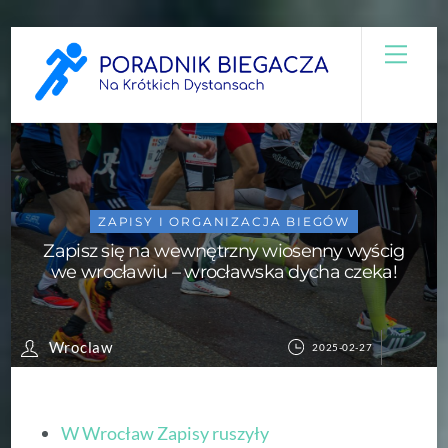
Skip
Men
to
content
ZAPISY I ORGANIZACJA BIEGÓW
Zapisz się na wewnętrzny wiosenny wyścig
we wrocławiu – wrocławska dycha czeka!
Wroclaw
2025-02-27
W Wrocław Zapisy ruszyły