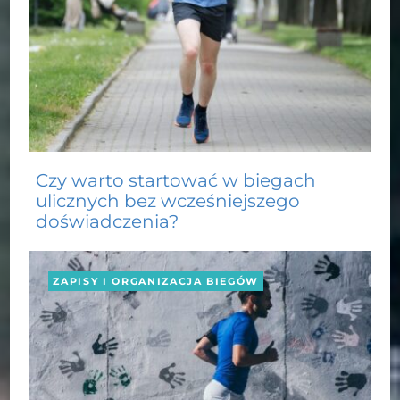
Czy warto startować w biegach
ulicznych bez wcześniejszego
doświadczenia?
ZAPISY I ORGANIZACJA BIEGÓW