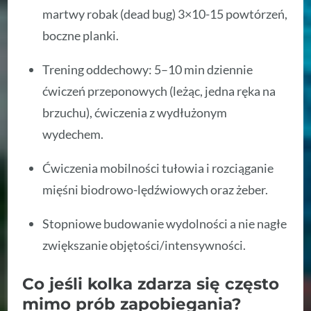
martwy robak (dead bug) 3×10-15 powtórzeń,
boczne planki.
Trening oddechowy: 5–10 min dziennie
ćwiczeń przeponowych (leżąc, jedna ręka na
brzuchu), ćwiczenia z wydłużonym
wydechem.
Ćwiczenia mobilności tułowia i rozciąganie
mięśni biodrowo-lędźwiowych oraz żeber.
Stopniowe budowanie wydolności a nie nagłe
zwiększanie objętości/intensywności.
Co jeśli kolka zdarza się często
mimo prób zapobiegania?