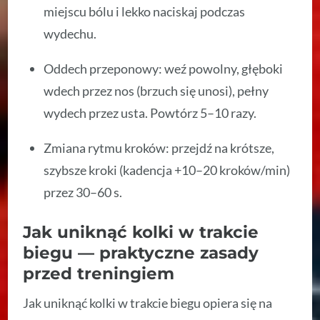
miejscu bólu i lekko naciskaj podczas
wydechu.
Oddech przeponowy: weź powolny, głęboki
wdech przez nos (brzuch się unosi), pełny
wydech przez usta. Powtórz 5–10 razy.
Zmiana rytmu kroków: przejdź na krótsze,
szybsze kroki (kadencja +10–20 kroków/min)
przez 30–60 s.
Jak uniknąć kolki w trakcie
biegu — praktyczne zasady
przed treningiem
Jak uniknąć kolki w trakcie biegu opiera się na