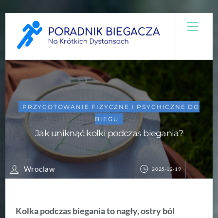
Skip
Men
to
content
PRZYGOTOWANIE FIZYCZNE I PSYCHICZNE DO
BIEGU
Jak uniknąć kolki podczas biegania?
Wroclaw
2025-12-19
Kolka podczas biegania to nagły, ostry ból