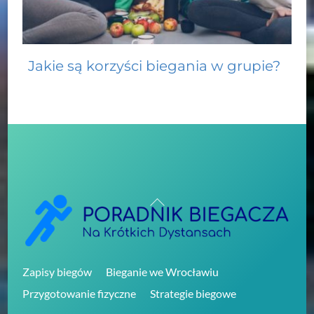
Jakie są korzyści biegania w grupie?
Back
To
Top
Zapisy biegów
Bieganie we Wrocławiu
Przygotowanie fizyczne
Strategie biegowe