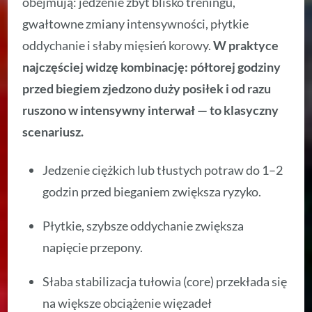
obejmują: jedzenie zbyt blisko treningu,
gwałtowne zmiany intensywności, płytkie
oddychanie i słaby mięsień korowy.
W praktyce
najczęściej widzę kombinację: półtorej godziny
przed biegiem zjedzono duży posiłek i od razu
ruszono w intensywny interwał — to klasyczny
scenariusz.
Jedzenie ciężkich lub tłustych potraw do 1–2
godzin przed bieganiem zwiększa ryzyko.
Płytkie, szybsze oddychanie zwiększa
napięcie przepony.
Słaba stabilizacja tułowia (core) przekłada się
na większe obciążenie więzadeł