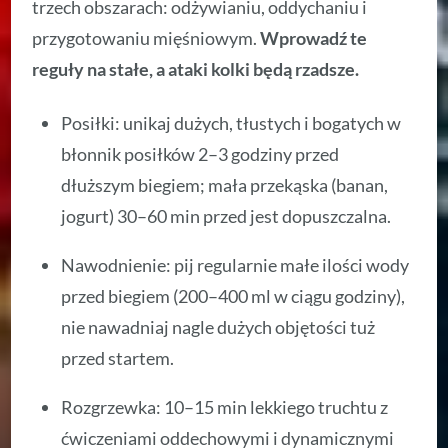
trzech obszarach: odżywianiu, oddychaniu i
przygotowaniu mięśniowym.
Wprowadź te
reguły na stałe, a ataki kolki będą rzadsze.
Posiłki: unikaj dużych, tłustych i bogatych w
błonnik posiłków 2–3 godziny przed
dłuższym biegiem; mała przekąska (banan,
jogurt) 30–60 min przed jest dopuszczalna.
Nawodnienie: pij regularnie małe ilości wody
przed biegiem (200–400 ml w ciągu godziny),
nie nawadniaj nagle dużych objętości tuż
przed startem.
Rozgrzewka: 10–15 min lekkiego truchtu z
ćwiczeniami oddechowymi i dynamicznymi