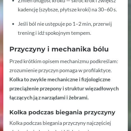
Zmień długość kroku — skróć krok i zwiększ
kadencję (szybsze, płytsze kroki) na 30–60 s.
Jeśli ból nie ustępuje po 1–2 min, przerwij
trening i idź spokojnym tempem.
Przyczyny i mechanika bólu
Przed krótkim opisem mechanizmu podkreślam:
zrozumienie przyczyn pomaga w profilaktyce.
Kolka to zwykle mechaniczne i fizjologiczne
przeciążenie przepony i struktur więzadłowych
łączących ją z narządami i żebrami.
Kolka podczas biegania przyczyny
Kolka podczas biegania przyczyny najczęściej