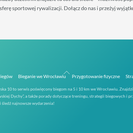
erę sportowej rywalizacji. Dołącz do nas i przeżyj wyjąt
Back
biegów
Bieganie we Wrocławiu
Przygotowanie fizyczne
Str
To
ka 10 to serwis poświęcony biegom na 5 i 10 km we Wrocławiu. Znajdzies
Top
skiej Dychy”, a także porady dotyczące treningu, strategii biegowych i 
 i śledź najnowsze wydarzenia!