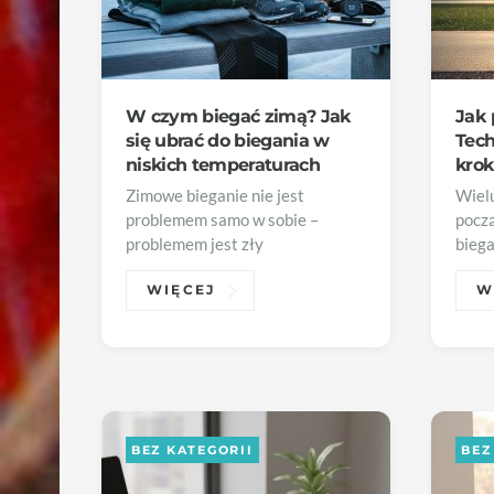
W czym biegać zimą? Jak
Jak 
się ubrać do biegania w
Tech
niskich temperaturach
kro
Zimowe bieganie nie jest
Wielu
problemem samo w sobie –
począ
problemem jest zły
biega
WIĘCEJ
W
BEZ KATEGORII
BEZ