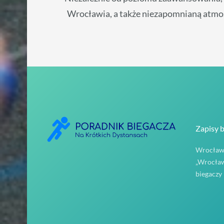
Wrocławia, a także niezapomnianą atmosf
Zapisy 
Wrocławs
„Wrocław
biegaczy