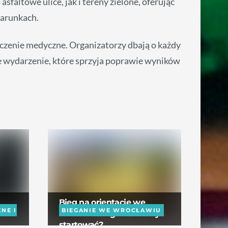
altowe ulice, jak i tereny zielone, oferując
warunkach.
czenie medyczne. Organizatorzy dbają o każdy
e wydarzenie, które sprzyja poprawie wyników
Bieg na orientację we
NE I
BIEGANIE WE WROCŁAWIU
Wrocławiu – gdzie i kiedy
startować?