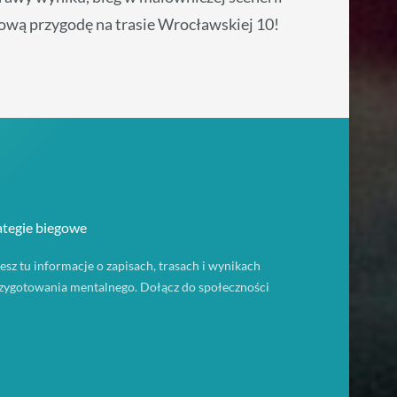
kową przygodę na trasie Wrocławskiej 10!
ategie biegowe
z tu informacje o zapisach, trasach i wynikach
przygotowania mentalnego. Dołącz do społeczności