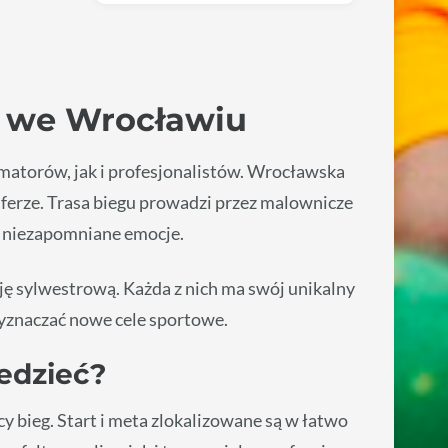
e we Wrocławiu
amatorów, jak i profesjonalistów. Wrocławska
sferze. Trasa biegu prowadzi przez malownicze
na niezapomniane emocje.
cję sylwestrową. Każda z nich ma swój unikalny
wyznaczać nowe cele sportowe.
iedzieć?
 bieg. Start i meta zlokalizowane są w łatwo