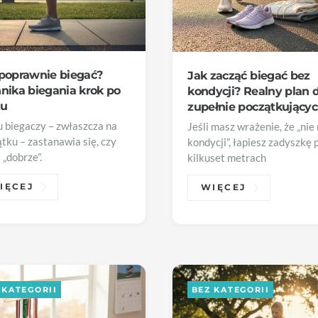
poprawnie biegać?
Jak zacząć biegać bez
nika biegania krok po
kondycji? Realny plan 
ku
zupełnie początkujący
 biegaczy – zwłaszcza na
Jeśli masz wrażenie, że „nie
tku – zastanawia się, czy
kondycji”, łapiesz zadyszkę 
 „dobrze”.
kilkuset metrach
IĘCEJ
WIĘCEJ
 KATEGORII
BEZ KATEGORII