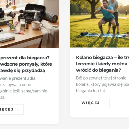
Kolano biegacza – ile t
 prezent dla biegacza?
leczenie i kiedy można
wdzone pomysły, które
wrócić do biegania?
awdę się przydadzą
Ból po zewnętrznej stronie
wanie prezentu dla
kolana, który pojawia się p
acza bywa trudne –
biegania lub tuż
gólnie jeśli sama/sam nie
sz.
WIĘCEJ
IĘCEJ