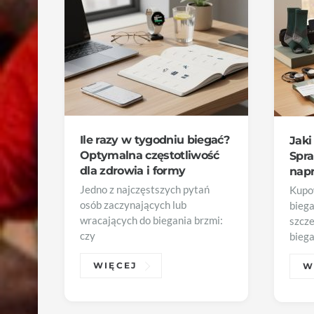
Ile razy w tygodniu biegać?
Jaki
Optymalna częstotliwość
Spra
dla zdrowia i formy
napr
Jedno z najczęstszych pytań
Kupo
osób zaczynających lub
bieg
wracających do biegania brzmi:
szcze
czy
biega
WIĘCEJ
W