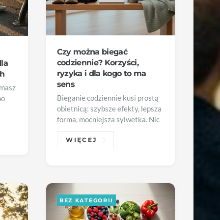
Czy można biegać
codziennie? Korzyści,
dla
ryzyka i dla kogo to ma
ch
sens
 masz
Bieganie codziennie kusi prostą
po
obietnicą: szybsze efekty, lepsza
forma, mocniejsza sylwetka. Nic
WIĘCEJ
BEZ KATEGORII