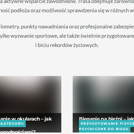
 aktywne wsparcie zawodników. Trasa obejmuje zarówno asf
ość podłoża oraz możliwość sprawdzenia się w różnych 
ilometry, punkty nawadniania oraz profesjonalne zabezpie
 tylko wyzwanie sportowe, ale także świetnie przygotowan
i biciu rekordów życiowych.
anie w okularach – jak
Bieganie na bieżni – jak
 KATEGORII
PRZYGOTOWANIE FIZYCZ
e radzić z
biegać efektywnie w
PSYCHICZNE DO BIEGU
dogodnościami?
domu?