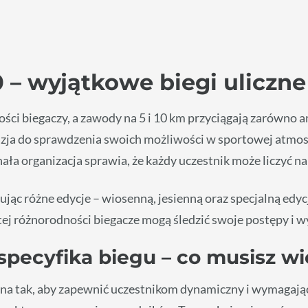
 – wyjątkowe biegi uliczn
ści biegaczy, a zawody na 5 i 10 km przyciągają zarówno 
okazja do sprawdzenia swoich możliwości w sportowej atmo
nała organizacja sprawia, że każdy uczestnik może liczyć 
jąc różne edycje – wiosenną, jesienną oraz specjalną edy
 tej różnorodności biegacze mogą śledzić swoje postępy i 
 specyfika biegu – co musisz w
a tak, aby zapewnić uczestnikom dynamiczny i wymagający